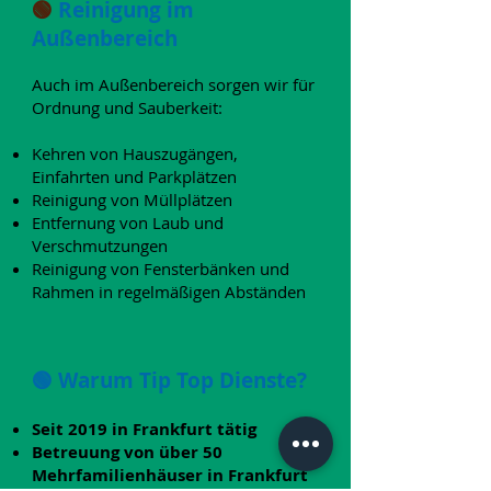
​🟢
Reinigung im
Außenbereich
Auch im Außenbereich sorgen wir für
Ordnung und Sauberkeit:
Kehren von Hauszugängen,
Einfahrten und Parkplätzen
Reinigung von Müllplätzen
Entfernung von Laub und
Verschmutzungen
Reinigung von Fensterbänken und
Rahmen in regelmäßigen Abständen
🟢 Warum Tip Top Dienste?
Seit 2019 in Frankfurt tätig
Betreuung von über 50
Mehrfamilienhäuser in Frankfurt