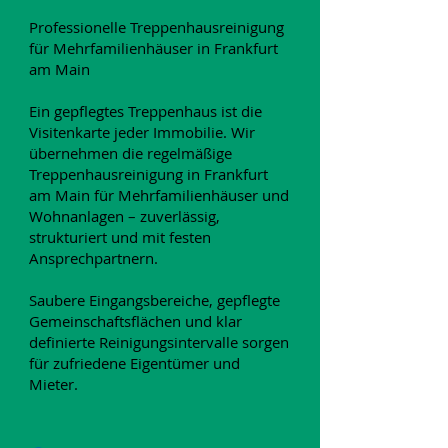
Professionelle Treppenhausreinigung
für Mehrfamilienhäuser in Frankfurt
am Main
Ein gepflegtes Treppenhaus ist die
Visitenkarte jeder Immobilie. Wir
übernehmen die regelmäßige
Treppenhausreinigung in Frankfurt
am Main für Mehrfamilienhäuser und
Wohnanlagen – zuverlässig,
strukturiert und mit festen
Ansprechpartnern.
Saubere Eingangsbereiche, gepflegte
Gemeinschaftsflächen und klar
definierte Reinigungsintervalle sorgen
für zufriedene Eigentümer und
Mieter.