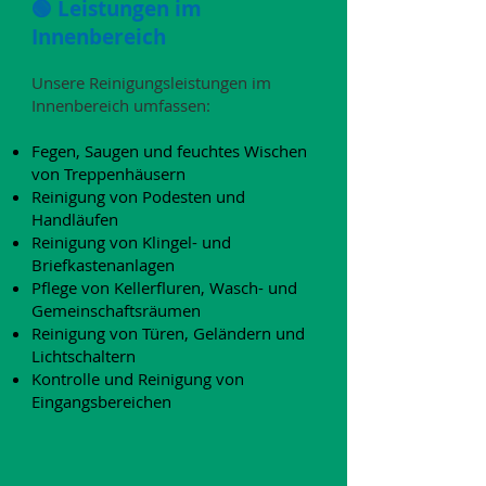
🟢 Leistungen im
Innenbereich
Unsere Reinigungsleistungen im
Innenbereich umfassen:​
Fegen, Saugen und feuchtes Wischen
von Treppenhäusern
Reinigung von Podesten und
Handläufen
Reinigung von Klingel- und
Briefkastenanlagen
Pflege von Kellerfluren, Wasch- und
Gemeinschaftsräumen
Reinigung von Türen, Geländern und
Lichtschaltern
Kontrolle und Reinigung von
Eingangsbereichen